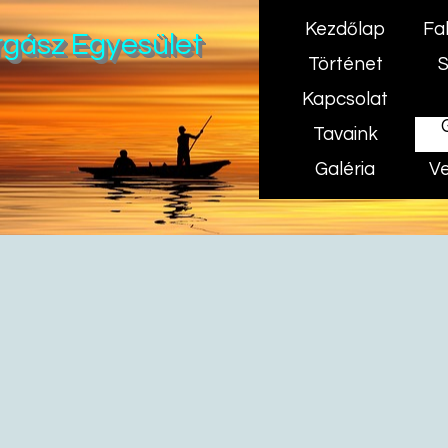
Kezdőlap
Fa
rgász Egyesület
Történet
S
Kapcsolat
Tavaink
Galéria
Ve