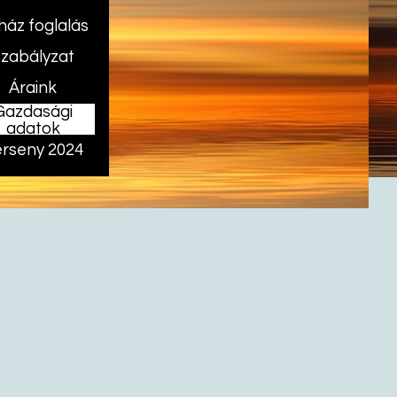
ház foglalás
zabályzat
Áraink
Gazdasági
adatok
rseny 2024