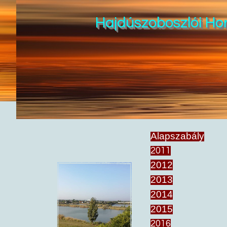
Hajdúszoboszlói Ho
Alapszabály
2011
2012
2013
2014
2015
2016